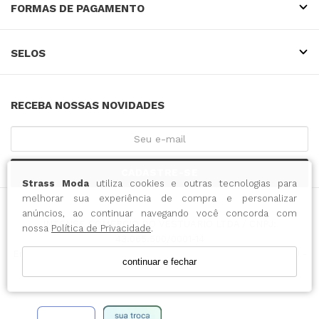
FORMAS DE PAGAMENTO
SELOS
RECEBA NOSSAS NOVIDADES
CADASTRE-SE
Strass Moda
utiliza cookies e outras tecnologias para
melhorar sua experiência de compra e personalizar
anúncios, ao continuar navegando você concorda com
INTENSE COMERCIO DO VESTUARIO LTDA / CNPJ:
nossa
Política de Privacidade
.
43.065.500/0001-14
Endereço: RUA 15 DE NOVEMBRO, 788 - CENTRO - BLUMENAU -
continuar e fechar
SC CEP: 89010-000