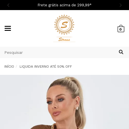

Frete grátis acima de 299,9
9
*
Mudar
0
navegação
INÍCIO
LIQUIDA INVERNO ATÉ 50% OFF