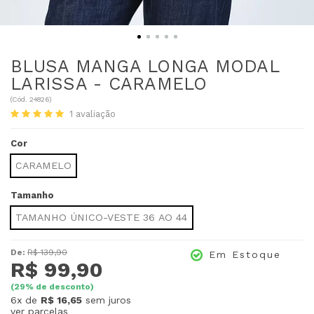
BLUSA MANGA LONGA MODAL
LARISSA - CARAMELO
(
Cód.
24826
)
1
avaliação
Cor
CARAMELO
Tamanho
TAMANHO ÚNICO-VESTE 36 AO 44
De:
R$ 139,90
Em Estoque
R$ 99,90
(
29
% de desconto)
6x
de
R$ 16,65
sem juros
ver parcelas