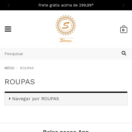

Frete grátis acima de 299,9
9
*
Mudar
0
navegação
INÍCIO
ROUPAS
ROUPAS
Navegar por
ROUPAS