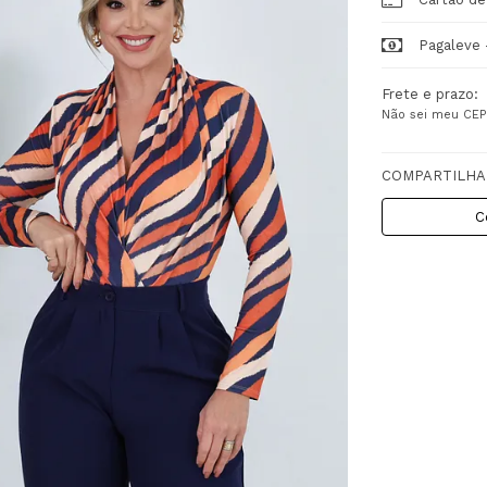
Pagaleve 
Frete e prazo:
Não sei meu CEP
COMPARTILHA
C