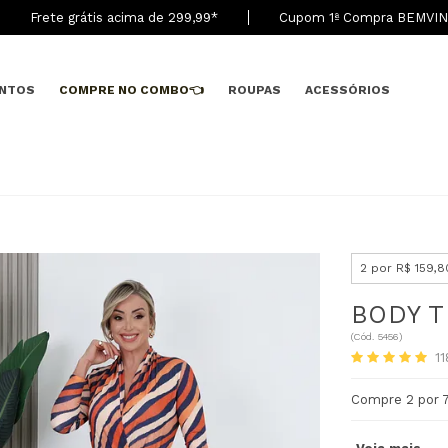
Frete grátis acima de 299,9
9
*
Cupom 1ª Compra BEMVI
NTOS
COMPRE NO COMBO👈
ROUPAS
ACESSÓRIOS
2 por R$ 159,8
BODY 
(
Cód.
5456
)
11
Compre 2 por 