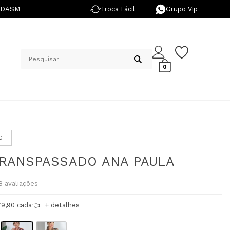
NDASM
Troca Fácil
Grupo Vip
0
0
TRANSPASSADO ANA PAULA
8
avaliações
79,90 cada👈
+ detalhes