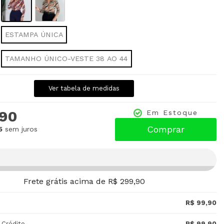
ESTAMPA ÚNICA
TAMANHO ÚNICO-VESTE 38 AO 44
Ver tabela de medidas
,90
Em Estoque
Comprar
5
sem juros
Frete grátis acima de R$ 299,90
R$ 99,90
 Crédito
R$ 99,90