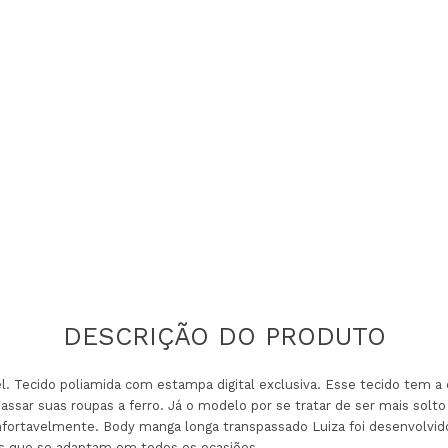
 Tecido poliamida com estampa digital exclusiva. Esse tecido tem a c
ssar suas roupas a ferro. Já o modelo por se tratar de ser mais sol
fortavelmente. Body manga longa transpassado Luiza foi desenvolvi
s que se adaptam em todos os ocasiões.