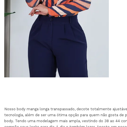
Nosso body manga longa transpassado, decote totalmente ajustável.
tecnologia, além de ser uma ótima opção para quem não gosta de pa
body. Tendo uma modelagem mais ampla, vestindo do 38 ao 44 con
compõe seus looks para dia-á-dia e também lazer. Aposte em peça