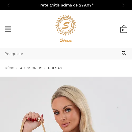

Frete grátis acima de 299,9
9
*
Mudar
0
navegação
INÍCIO
ACESSÓRIOS
BOLSAS