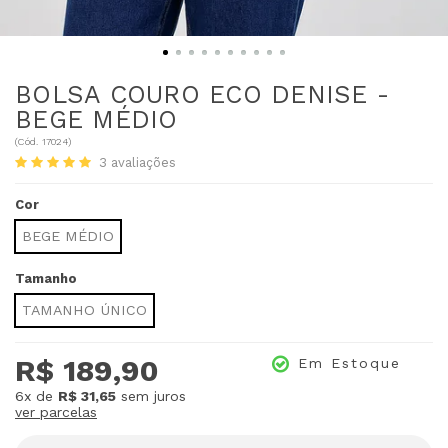
BOLSA COURO ECO DENISE -
BEGE MÉDIO
(
Cód.
17024
)
3
avaliações
Cor
BEGE MÉDIO
Tamanho
TAMANHO ÚNICO
R$ 189,90
Em Estoque
6x
de
R$ 31,65
sem juros
ver parcelas