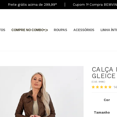
Frete grátis acima de 299,9
9
*
Cupom 1ª Compra BEMVI
TOS
COMPRE NO COMBO👈
ROUPAS
ACESSÓRIOS
LINHA ÍNT
CALÇA 
GLEICE
(
Cód.
8486
)
1
Cor
Tamanho