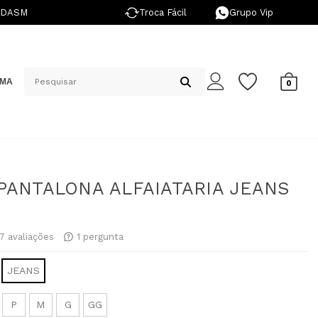
NDASM
Troca Fácil
Grupo Vip
IMA
0
PANTALONA ALFAIATARIA JEANS
47
avaliações
1
pergunta
JEANS
P
M
G
GG