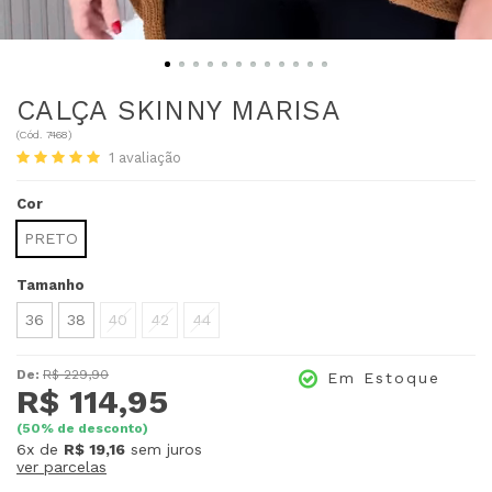
CALÇA SKINNY MARISA
(
Cód.
7468
)
1
avaliação
Cor
PRETO
Tamanho
36
38
40
42
44
De:
R$ 229,90
Em Estoque
R$ 114,95
(
50
% de desconto)
6x
de
R$ 19,16
sem juros
ver parcelas