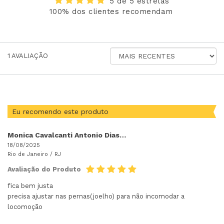
5 de 5 estrelas
100% dos clientes recomendam
ORDENAR
1
AVALIAÇÃO
AVALIAÇÕES
POR
Eu recomendo este produto
Monica Cavalcanti Antonio Dias Dias
18/08/2025
Rio de Janeiro /
RJ
Avaliação do Produto
fica bem justa
precisa ajustar nas pernas(joelho) para não incomodar a
locomoção