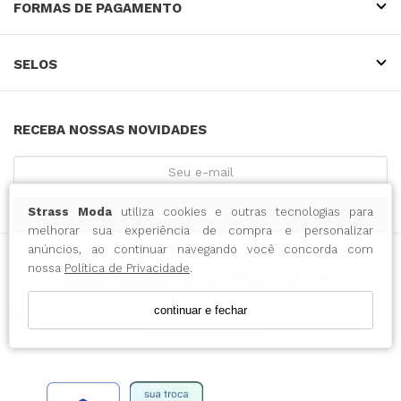
FORMAS DE PAGAMENTO
SELOS
RECEBA NOSSAS NOVIDADES
Strass Moda
utiliza cookies e outras tecnologias para
CADASTRE-SE
melhorar sua experiência de compra e personalizar
anúncios, ao continuar navegando você concorda com
nossa
Política de Privacidade
.
INTENSE COMERCIO DO VESTUARIO LTDA / CNPJ:
43.065.500/0001-14
continuar e fechar
Endereço: RUA 15 DE NOVEMBRO, 788 - CENTRO - BLUMENAU -
SC CEP: 89010-000