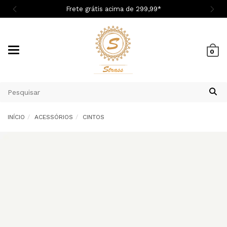

Frete grátis acima de 299,9
9
*
Mudar
0
navegação
INÍCIO
ACESSÓRIOS
CINTOS