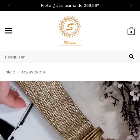
Cupom 1ª Compra BEMVINDASM
Mudar
0
navegação
INÍCIO
ACESSÓRIOS