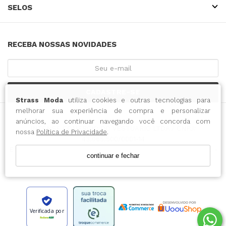
SELOS
RECEBA NOSSAS NOVIDADES
CADASTRE-SE
Strass Moda
utiliza cookies e outras tecnologias para
melhorar sua experiência de compra e personalizar
anúncios, ao continuar navegando você concorda com
INTENSE COMERCIO DO VESTUARIO LTDA / CNPJ:
nossa
Política de Privacidade
.
43.065.500/0001-14
Endereço: RUA 15 DE NOVEMBRO, 788 - CENTRO - BLUMENAU -
continuar e fechar
SC CEP: 89010-000
Verificada por