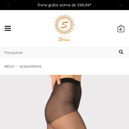

Frete grátis acima de 299,9
9
*
Mudar
0
navegação
INÍCIO
ACESSÓRIOS