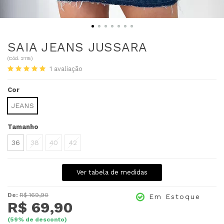
SAIA JEANS JUSSARA
(
Cód.
2115
)
1
avaliação
Cor
JEANS
Tamanho
36
38
40
42
Ver tabela de medidas
De:
R$ 169,90
Em Estoque
R$ 69,90
(
59
% de desconto)