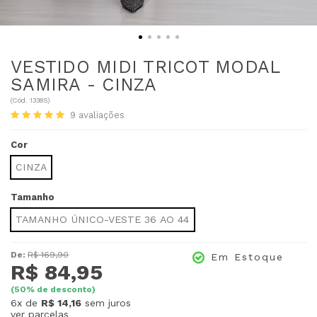
VESTIDO MIDI TRICOT MODAL
SAMIRA - CINZA
(
Cód.
13385
)
9
avaliações
Cor
CINZA
Tamanho
TAMANHO ÚNICO-VESTE 36 AO 44
De:
R$ 169,90
Em Estoque
R$ 84,95
(
50
% de desconto)
6x
de
R$ 14,16
sem juros
ver parcelas