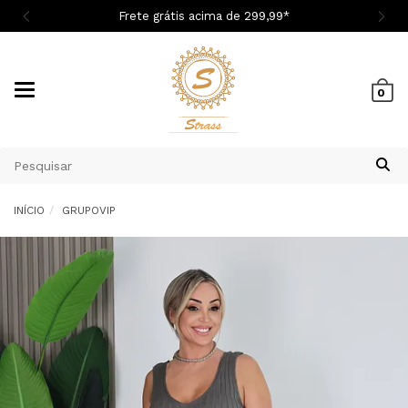
Cupom 1ª Compra BEMVINDASM
Mudar
0
navegação
INÍCIO
GRUPOVIP