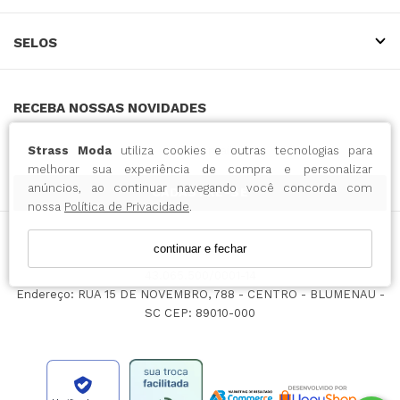
SELOS
RECEBA NOSSAS NOVIDADES
Strass Moda
utiliza cookies e outras tecnologias para
melhorar sua experiência de compra e personalizar
anúncios, ao continuar navegando você concorda com
CADASTRE-SE
nossa
Política de Privacidade
.
continuar e fechar
INTENSE COMERCIO DO VESTUARIO LTDA / CNPJ:
43.065.500/0001-14
Endereço: RUA 15 DE NOVEMBRO, 788 - CENTRO - BLUMENAU -
SC CEP: 89010-000