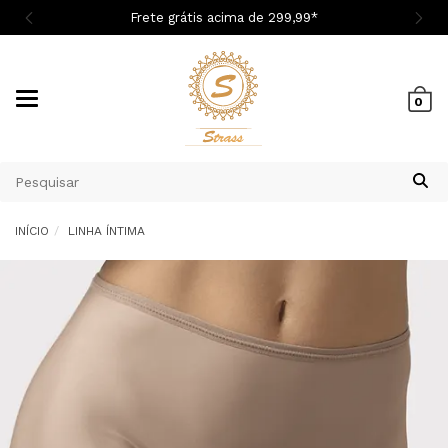

Frete grátis acima de 299,9
9
*
Mudar
0
navegação
INÍCIO
LINHA ÍNTIMA