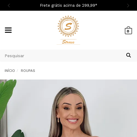
Cupom 1ª Compra BEMVINDASM
Mudar
0
navegação
INÍCIO
ROUPAS