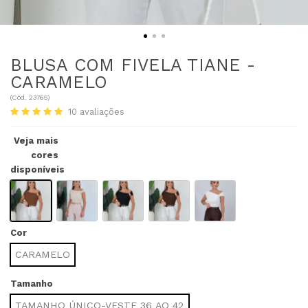
BLUSA COM FIVELA TIANE -
CARAMELO
(
Cód.
23765
)
10
avaliações
Veja mais
cores
disponíveis
Cor
CARAMELO
Tamanho
TAMANHO ÚNICO-VESTE 36 AO 42