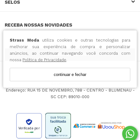
SELOS
RECEBA NOSSAS NOVIDADES
Strass Moda
utiliza cookies e outras tecnologias para
melhorar sua experiência de compra e personalizar
anúncios, ao continuar navegando você concorda com
CADASTRE-SE
nossa
Política de Privacidade
.
continuar e fechar
INTENSE COMERCIO DO VESTUARIO LTDA / CNPJ:
43.065.500/0001-14
Endereço: RUA 15 DE NOVEMBRO, 788 - CENTRO - BLUMENAU -
SC CEP: 89010-000
Verificada por