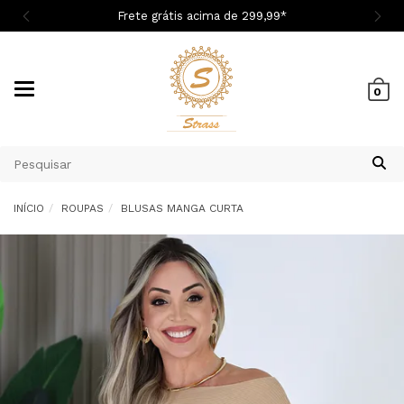

Frete grátis acima de 299,9
9
*
Mudar
0
navegação
INÍCIO
ROUPAS
BLUSAS MANGA CURTA