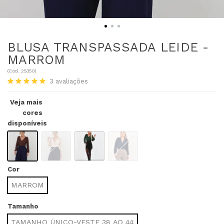
BLUSA TRANSPASSADA LEIDE -
MARROM
(
Cód.
25350
)
3
avaliações
Veja mais
cores
disponíveis
Cor
MARROM
Tamanho
TAMANHO ÚNICO-VESTE 38 AO 44