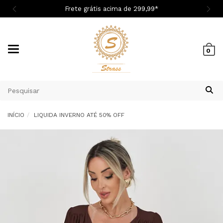

Frete grátis acima de 299,9
9
*
Mudar
0
navegação
INÍCIO
LIQUIDA INVERNO ATÉ 50% OFF