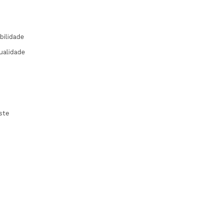
bilidade
ualidade
ste