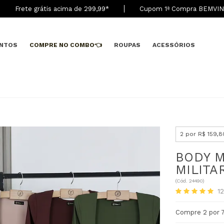
Frete grátis acima de 299,9
9
*
Cupom 1ª Compra BEMVI
NTOS
COMPRE NO COMBO👈
ROUPAS
ACESSÓRIOS
2 por R$ 159,8
BODY 
MILITA
(
Cód.
24490
)
1
Compre 2 por 