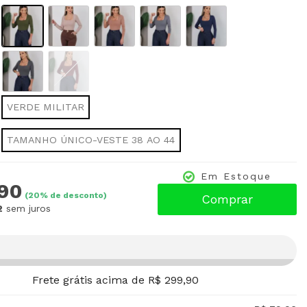
VERDE MILITAR
TAMANHO ÚNICO-VESTE 38 AO 44
Em Estoque
,90
(
20
% de desconto)
Comprar
2
sem juros
Frete grátis acima de R$ 299,90