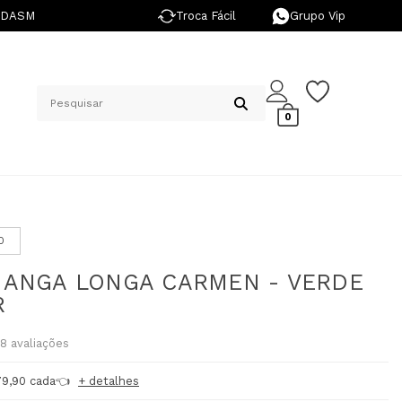
NDASM
Troca Fácil
Grupo Vip
0
0
MANGA LONGA CARMEN - VERDE
R
28
avaliações
79,90 cada👈
+ detalhes