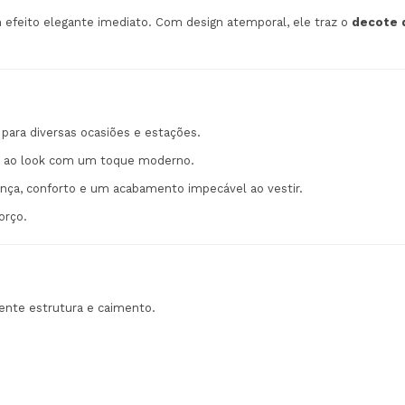
m efeito elegante imediato. Com design atemporal, ele traz o
decote 
 para diversas ocasiões e estações.
ão ao look com um toque moderno.
ança, conforto e um acabamento impecável ao vestir.
orço.
lente estrutura e caimento.