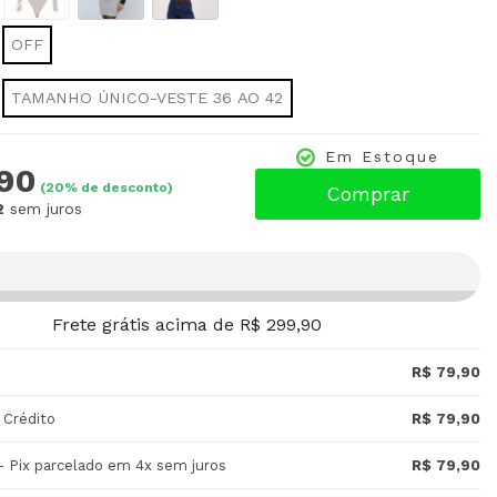
OFF
TAMANHO ÚNICO-VESTE 36 AO 42
Em Estoque
,90
(
20
% de desconto)
Comprar
2
sem juros
Frete grátis acima de R$ 299,90
R$ 79,90
 Crédito
R$ 79,90
- Pix parcelado em 4x sem juros
R$ 79,90