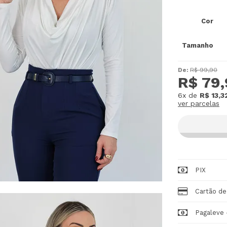
Cor
Tamanho
De:
R$ 99,90
R$ 79
6x
de
R$ 13,3
ver parcelas
PIX
Cartão de
Pagaleve 