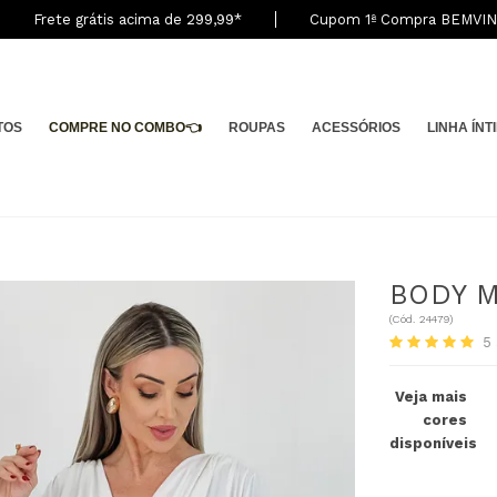
Frete grátis acima de 299,9
9
*
Cupom 1ª Compra BEMVI
TOS
COMPRE NO COMBO👈
ROUPAS
ACESSÓRIOS
LINHA ÍNT
BODY M
(
Cód.
24479
)
5
Veja mais
cores
disponíveis