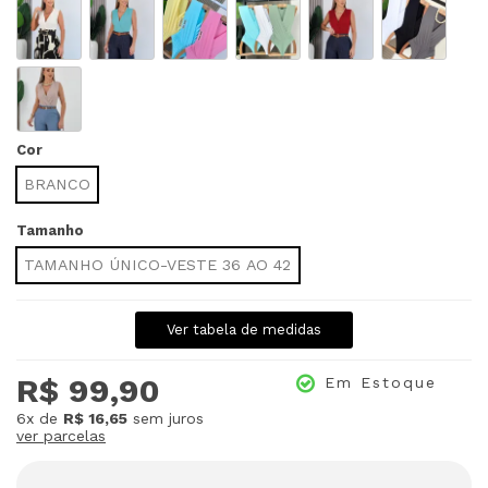
Cor
BRANCO
Tamanho
TAMANHO ÚNICO-VESTE 36 AO 42
Ver tabela de medidas
R$ 99,90
Em Estoque
6x
de
R$ 16,65
sem juros
ver parcelas