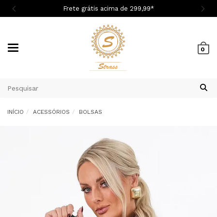

Frete grátis acima de 299,9
9
*
Mudar
0
navegação
INÍCIO
ACESSÓRIOS
BOLSAS