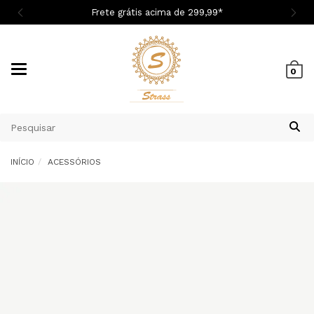

Frete grátis acima de 299,9
9
*
Mudar
0
navegação
INÍCIO
ACESSÓRIOS