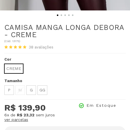
CAMISA MANGA LONGA DEBORA
- CREME
(
Cód.
13175
)
38
avaliações
Cor
CREME
Tamanho
P
M
G
GG
R$ 139,90
Em Estoque
6x
de
R$ 23,32
sem juros
ver parcelas