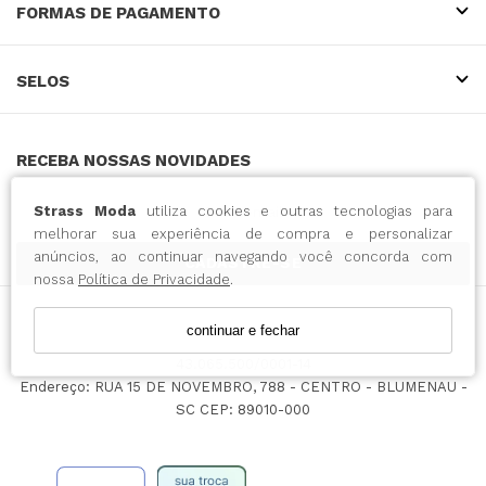
FORMAS DE PAGAMENTO
SELOS
RECEBA NOSSAS NOVIDADES
Strass Moda
utiliza cookies e outras tecnologias para
melhorar sua experiência de compra e personalizar
anúncios, ao continuar navegando você concorda com
CADASTRE-SE
nossa
Política de Privacidade
.
continuar e fechar
INTENSE COMERCIO DO VESTUARIO LTDA / CNPJ:
43.065.500/0001-14
Endereço: RUA 15 DE NOVEMBRO, 788 - CENTRO - BLUMENAU -
SC CEP: 89010-000