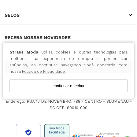
SELOS
RECEBA NOSSAS NOVIDADES
Strass Moda
utiliza cookies e outras tecnologias para
melhorar sua experiência de compra e personalizar
anúncios, ao continuar navegando você concorda com
CADASTRE-SE
nossa
Política de Privacidade
.
continuar e fechar
INTENSE COMERCIO DO VESTUARIO LTDA / CNPJ:
43.065.500/0001-14
Endereço: RUA 15 DE NOVEMBRO, 788 - CENTRO - BLUMENAU -
SC CEP: 89010-000