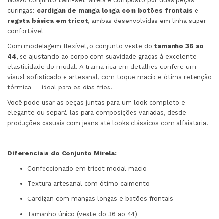
Nosso conjunto twin-set Mirela é composto por duas peças
curingas:
cardigan de manga longa com botões frontais
e
regata básica em tricot
, ambas desenvolvidas em linha super
confortável.
Com modelagem flexível, o conjunto veste do
tamanho 36 ao
44
, se ajustando ao corpo com suavidade graças à excelente
elasticidade do modal. A trama rica em detalhes confere um
visual sofisticado e artesanal, com toque macio e ótima retenção
térmica — ideal para os dias frios.
Você pode usar as peças juntas para um look completo e
elegante ou separá-las para composições variadas, desde
produções casuais com jeans até looks clássicos com alfaiataria.
Diferenciais do Conjunto Mirela:
Confeccionado em tricot modal macio
Textura artesanal com ótimo caimento
Cardigan com mangas longas e botões frontais
Tamanho único (veste do 36 ao 44)