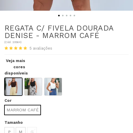
REGATA C/ FIVELA DOURADA
DENISE - MARROM CAFÉ
(
Cód.
20564
)
5
avaliações
Veja mais
cores
disponíveis
Cor
MARROM CAFÉ
Tamanho
P
M
G