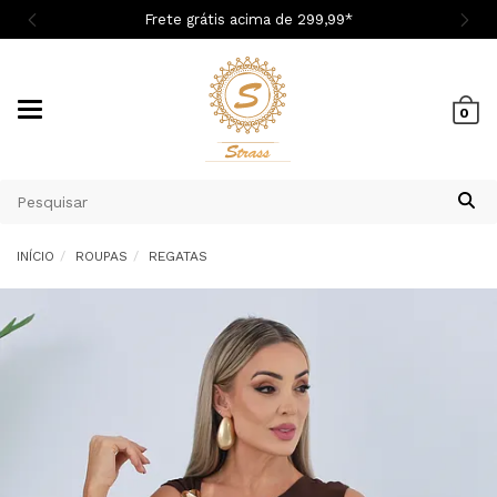
Frete grátis acima de 299,9
9
*
Mudar
0
navegação
INÍCIO
ROUPAS
REGATAS