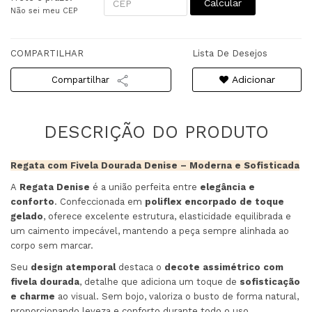
Calcular
Não sei meu CEP
COMPARTILHAR
Lista De Desejos
Adicionar
Compartilhar
Regata com Fivela Dourada Denise – Moderna e Sofisticada
A
Regata Denise
é a união perfeita entre
elegância e
conforto
. Confeccionada em
poliflex encorpado de toque
gelado
, oferece excelente estrutura, elasticidade equilibrada e
um caimento impecável, mantendo a peça sempre alinhada ao
corpo sem marcar.
Seu
design atemporal
destaca o
decote assimétrico com
fivela dourada
, detalhe que adiciona um toque de
sofisticação
e charme
ao visual. Sem bojo, valoriza o busto de forma natural,
proporcionando leveza e conforto durante todo o uso.