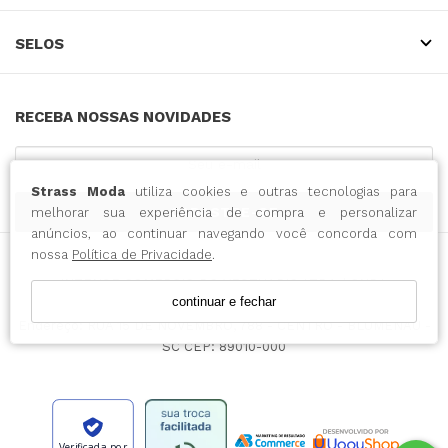
SELOS
RECEBA NOSSAS NOVIDADES
Strass Moda
utiliza cookies e outras tecnologias para
CADASTRE-SE
melhorar sua experiência de compra e personalizar
anúncios, ao continuar navegando você concorda com
nossa
Política de Privacidade
.
INTENSE COMERCIO DO VESTUARIO LTDA / CNPJ:
continuar e fechar
43.065.500/0001-14
Endereço: RUA 15 DE NOVEMBRO, 788 - CENTRO - BLUMENAU -
SC CEP: 89010-000
Verificada por