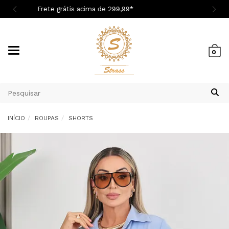
Cupom 1ª Compra BEMVINDASM
Mudar
0
navegação
INÍCIO
ROUPAS
SHORTS