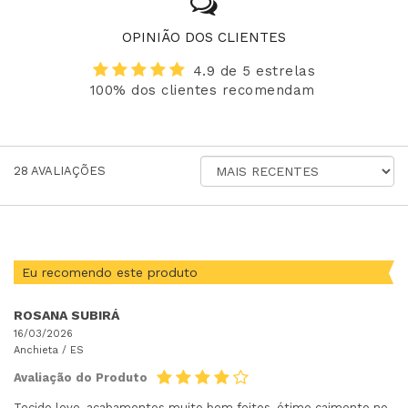
OPINIÃO DOS CLIENTES
4.9 de 5 estrelas
100% dos clientes recomendam
ORDENAR
28
AVALIAÇÕES
AVALIAÇÕES
POR
Eu recomendo este produto
ROSANA SUBIRÁ
16/03/2026
Anchieta /
ES
Avaliação do Produto
Tecido leve, acabamentos muito bem feitos, ótimo caimento no