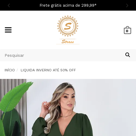
de 299,9
9
*
Cupom 1ª Compra BEMV
Mudar
0
navegação
INÍCIO
LIQUIDA INVERNO ATÉ 50% OFF