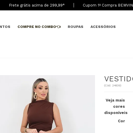
Frete grátis acima de 299,9
9
*
Cupom 1ª Compra BEMVI
NTOS
COMPRE NO COMBO👈
ROUPAS
ACESSÓRIOS
VESTID
(
Cód.
24839
)
Veja mais
cores
disponíveis
Cor