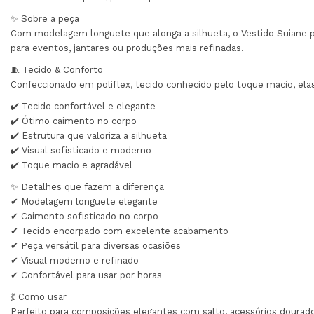
✨ Sobre a peça
Com modelagem longuete que alonga a silhueta, o Vestido Suiane pos
para eventos, jantares ou produções mais refinadas.
🧵 Tecido & Conforto
Confeccionado em poliflex, tecido conhecido pelo toque macio, ela
✔️ Tecido confortável e elegante
✔️ Ótimo caimento no corpo
✔️ Estrutura que valoriza a silhueta
✔️ Visual sofisticado e moderno
✔️ Toque macio e agradável
✨ Detalhes que fazem a diferença
✔ Modelagem longuete elegante
✔ Caimento sofisticado no corpo
✔ Tecido encorpado com excelente acabamento
✔ Peça versátil para diversas ocasiões
✔ Visual moderno e refinado
✔ Confortável para usar por horas
💃 Como usar
Perfeito para composições elegantes com salto, acessórios dourados