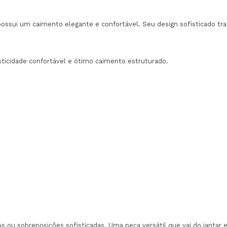
sui um caimento elegante e confortável. Seu design sofisticado traz 
sticidade confortável e ótimo caimento estruturado.
 ou sobreposições sofisticadas. Uma peça versátil que vai do jantar 