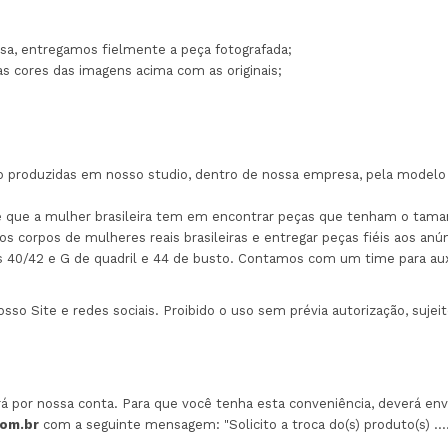
a, entregamos fielmente a peça fotografada;
as cores das imagens acima com as originais;
são produzidas em nosso studio, dentro de nossa empresa, pela modelo 
ade que a mulher brasileira tem em encontrar peças que tenham o ta
s corpos de mulheres reais brasileiras e entregar peças fiéis aos an
s 40/42 e G de quadril e 44 de busto. Contamos com um time para aux
o Site e redes sociais. Proibido o uso sem prévia autorização, sujeito
erá por nossa conta. Para que você tenha esta conveniência, deverá env
com.br
com a seguinte mensagem: "Solicito a troca do(s) produto(s) .......