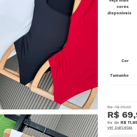
Veja mais
cores
disponíveis
Cor
Tamanho
De:
R$ 99,90
R$ 69
6x
de
R$ 11,6
ver parcelas