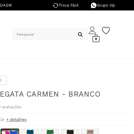
NDASM
Troca Fácil
Grupo Vip
0
0
EGATA CARMEN - BRANCO
2
avaliações
t👈
+ detalhes