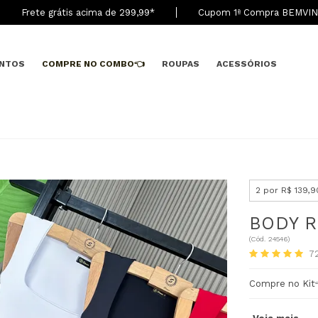
Frete grátis acima de 299,9
9
*
Cupom 1ª Compra BEMVI
NTOS
COMPRE NO COMBO👈
ROUPAS
ACESSÓRIOS
2 por R$ 139,9
BODY R
(
Cód.
24546
)
7
Compre no Ki