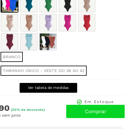
BRANCO
TAMANHO ÚNICO - VESTE DO 38 AO 42
Ver tabela de medidas
Em Estoque
,90
(
30
% de desconto)
Comprar
5
sem juros