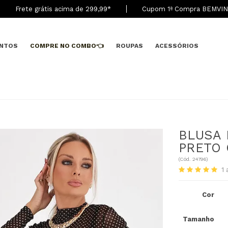
Frete grátis acima de 299,9
9
*
Cupom 1ª Compra BEMVI
NTOS
COMPRE NO COMBO👈
ROUPAS
ACESSÓRIOS
BLUSA 
PRETO 
(
Cód.
24796
)
1
Cor
Tamanho