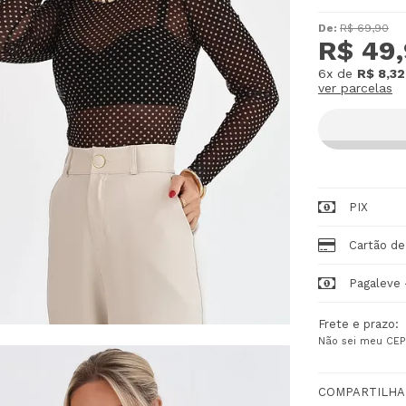
De:
R$ 69,90
R$ 49
6x
de
R$ 8,32
ver parcelas
PIX
Cartão de
Pagaleve 
Frete e prazo:
Não sei meu CEP
COMPARTILHA