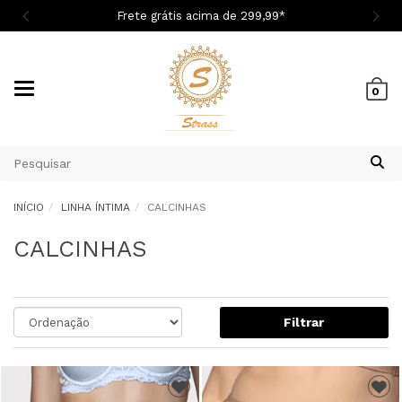

Frete grátis acima de 299,9
9
*
Mudar
0
navegação
INÍCIO
LINHA ÍNTIMA
CALCINHAS
CALCINHAS
Filtrar