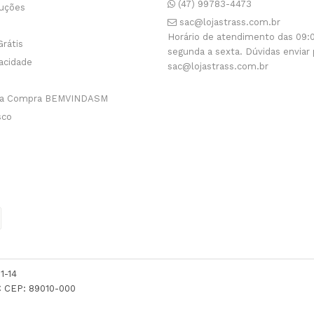
(47) 99783-4473
luções
sac@lojastrass.com.br
Horário de atendimento das 09:0
Grátis
segunda a sexta. Dúvidas enviar 
vacidade
sac@lojastrass.com.br
ra Compra BEMVINDASM
sco
1-14
 CEP: 89010-000