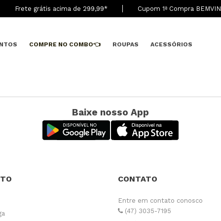
Frete grátis acima de 299,9
9
*
Cupom 1ª Compra BEMVI
NTOS
COMPRE NO COMBO👈
ROUPAS
ACESSÓRIOS
Baixe nosso App
NTO
CONTATO
Entre em contato conosco
(47) 3035-7195
ga