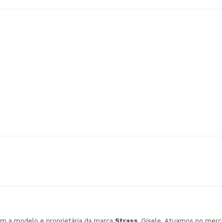
om a modelo e proprietária da marca
Strass
, Gisele. Atuamos no mer