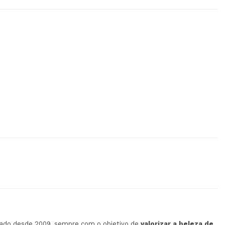
cado desde 2009, sempre com o objetivo de
valorizar a beleza de