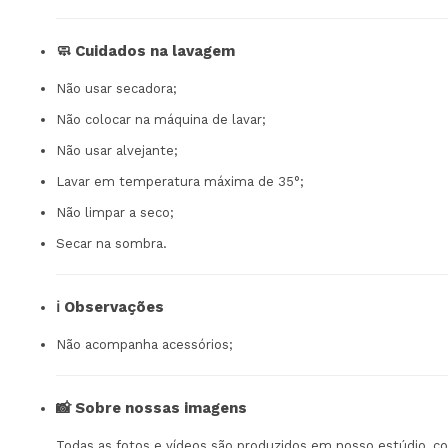
🧼 Cuidados na lavagem
Não usar secadora;
Não colocar na máquina de lavar;
Não usar alvejante;
Lavar em temperatura máxima de 35°;
Não limpar a seco;
Secar na sombra.
ℹ️ Observações
Não acompanha acessórios;
📸 Sobre nossas imagens
Todas as fotos e vídeos são produzidos em nosso estúdio, c