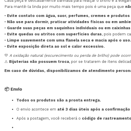
Cada peça é delicadamente banhada para realçar o brilho e a elegân
Para mantê-la linda por muito mais tempo pois é uma peça que
nã
•
Evite contato com água, suor, perfumes, cremes e produtos 
•
Não use para dormir, praticar atividades físicas ou em ambi
•
Guarde suas peças em saquinhos individuais ou em caixinhas
•
Evite quedas ou atritos com superfícies duras
, pois podem ca
•
Limpe suavemente com uma flanela seca e macia após o uso
•
Evite exposição direta ao sol e calor excessivo.
💛
A oxidação natural (escurecimento ou perda de brilho) pode ocorr
⚠
Bijuterias não possuem troca
, por se tratarem de itens delica
Em caso de dúvidas, disponibilizamos de atendimento perso
📦 Envio
Todos os produtos são a pronta entrega.
O envio acontece em
até 3 dias úteis após a confirmaçã
Após a postagem, você receberá o
código de rastreamento