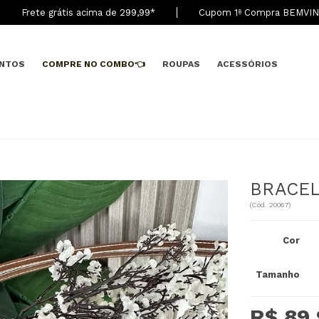
Frete grátis acima de 299,9
9
*
Cupom 1ª Compra BEMVI
NTOS
COMPRE NO COMBO👈
ROUPAS
ACESSÓRIOS
BRACEL
(
Cód.
20067
)
Cor
Tamanho
R$ 89