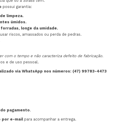
cia que só a
Strass
tem.
o
possui garantia:
de limpeza.
entes úmidos.
 forradas, longe da umidade.
usar riscos, amassados ou perda de pedras.
.
er com o tempo e não caracteriza defeito de fabricação.
dos e de uso pessoal.
nalizado via WhatsApp nos números: (47) 99783-4473
o do pagamento
.
 por e-mail
para acompanhar a entrega.