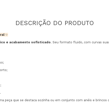
ral
✨
nico e acabamento sofisticado
. Seu formato fluido, com curvas sua
so;
orto;
;
.
ma peça que se destaca sozinha ou em conjunto com anéis e brincos 