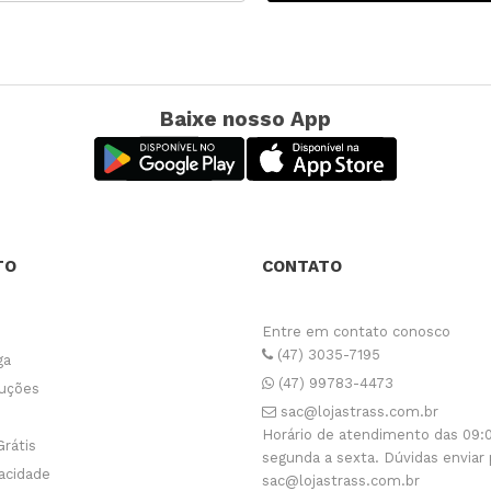
Baixe nosso App
TO
CONTATO
Entre em contato conosco
(47) 3035-7195
ga
(47) 99783-4473
luções
sac@lojastrass.com.br
Horário de atendimento das 09:0
Grátis
segunda a sexta. Dúvidas enviar 
vacidade
sac@lojastrass.com.br