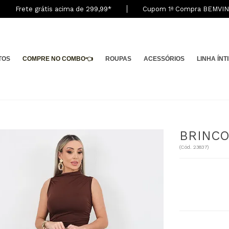
Frete grátis acima de 299,9
9
*
Cupom 1ª Compra BEMVI
TOS
COMPRE NO COMBO👈
ROUPAS
ACESSÓRIOS
LINHA ÍNT
BRINCO
(
Cód.
23837
)