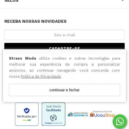
SELOS
RECEBA NOSSAS NOVIDADES
CADASTRE-SE
Strass Moda
utiliza cookies e outras tecnologias para
melhorar sua experiência de compra e personalizar
INTENSE COMERCIO DO VESTUARIO LTDA / CNPJ:
anúncios, ao continuar navegando você concorda com
43.065.500/0001-14
nossa
Política de Privacidade
.
Endereço: RUA 15 DE NOVEMBRO, 788 - CENTRO - BLUMENAU -
SC CEP: 89010-000
continuar e fechar
Verificada por