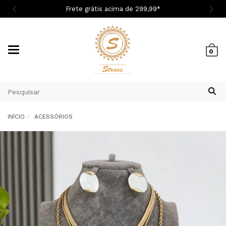

Frete grátis acima de 299,9
9
*
Mudar
0
navegação
INÍCIO
ACESSÓRIOS