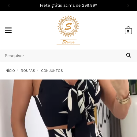

Frete grátis acima de 299,9
9
*
Mudar
0
navegação
INÍCIO
ROUPAS
CONJUNTOS