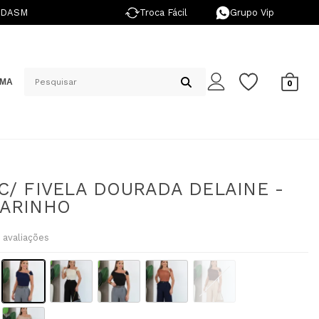
NDASM
Troca Fácil
Grupo Vip
IMA
0
C/ FIVELA DOURADA DELAINE -
MARINHO
avaliações