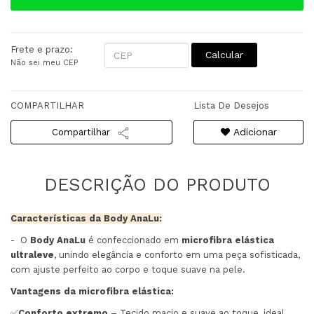
Frete e prazo:
Calcular
Não sei meu CEP
COMPARTILHAR
Lista De Desejos
Adicionar
Compartilhar
Características da Body AnaLu:
- O
Body AnaLu
é confeccionado em
microfibra elástica
ultraleve
, unindo elegância e conforto em uma peça sofisticada,
com ajuste perfeito ao corpo e toque suave na pele.
Vantagens da microfibra elástica:
✅
Conforto extremo
– Tecido macio e suave ao toque, ideal