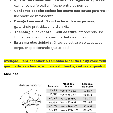
Ajuste personalizado:
Alças finas reguláveis
para um
caimento perfeito.Sem fecho entre as pernas
Conforto absoluto:
Elástico suave nas cavas
para maior
liberdade de movimento.
Design funcional:
Sem fecho entre as pernas
,
garantindo praticidade no dia a dia.
Tecnologia inovadora:
Sem costura
, oferecendo um
toque macio e modelagem perfeita ao corpo.
Extrema elasticidade:
O tecido estica e se adapta ao
corpo, proporcionando ajuste ideal.
Atenção: Para escolher o tamanho ideal do Body você tem
que medir seu busto, embaixo do busto, cintura e quadril.
Medidas