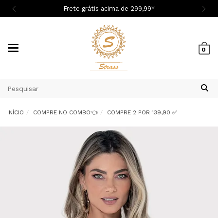
grátis acima de 299,9
9
*
Cupom 1ª C
Mudar
0
navegação
INÍCIO
COMPRE NO COMBO👈
COMPRE 2 POR 139,90 ✅