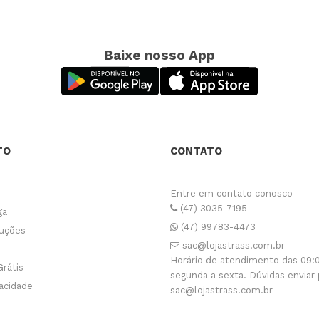
Baixe nosso App
TO
CONTATO
Entre em contato conosco
(47) 3035-7195
ga
(47) 99783-4473
luções
sac@lojastrass.com.br
Horário de atendimento das 09:0
Grátis
segunda a sexta. Dúvidas enviar 
vacidade
sac@lojastrass.com.br