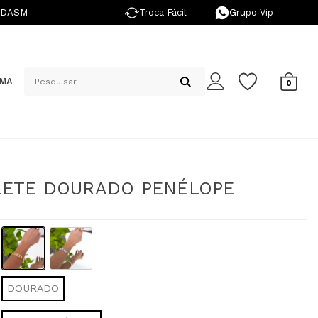
NDASM
Troca Fácil
Grupo Vip
IMA
0
LETE DOURADO PENÉLOPE
DOURADO