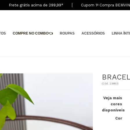
Frete grátis acima de 299,9
9
*
Cupom 1ª Compra BEMVI
TOS
COMPRE NO COMBO👈
ROUPAS
ACESSÓRIOS
LINHA ÍNT
BRACE
(
Cód.
23883
)
Veja mais
cores
disponíveis
Cor