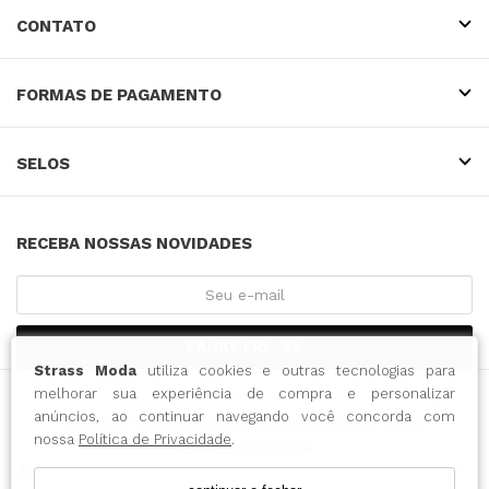
CONTATO
FORMAS DE PAGAMENTO
SELOS
RECEBA NOSSAS NOVIDADES
CADASTRE-SE
Strass Moda
utiliza cookies e outras tecnologias para
melhorar sua experiência de compra e personalizar
anúncios, ao continuar navegando você concorda com
INTENSE COMERCIO DO VESTUARIO LTDA / CNPJ:
nossa
Política de Privacidade
.
43.065.500/0001-14
Endereço: RUA 15 DE NOVEMBRO, 788 - CENTRO - BLUMENAU -