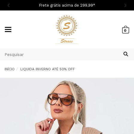

Frete grátis acima de 299,9
9
*
Mudar
0
navegação
INÍCIO
LIQUIDA INVERNO ATÉ 50% OFF