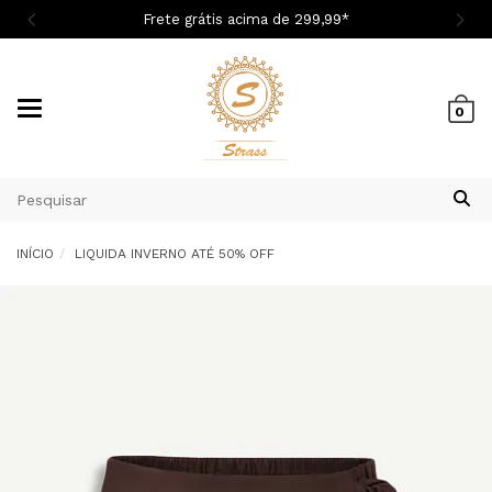

Frete grátis acima de 299,9
9
*
Mudar
0
navegação
INÍCIO
LIQUIDA INVERNO ATÉ 50% OFF