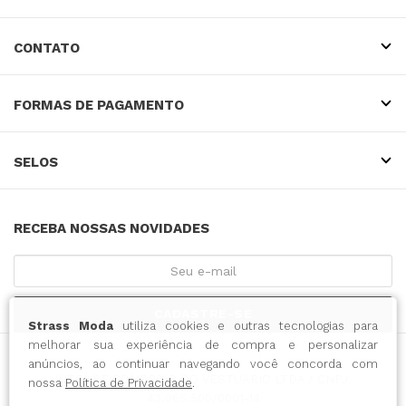
CONTATO
FORMAS DE PAGAMENTO
SELOS
RECEBA NOSSAS NOVIDADES
CADASTRE-SE
Strass Moda
utiliza cookies e outras tecnologias para
melhorar sua experiência de compra e personalizar
anúncios, ao continuar navegando você concorda com
INTENSE COMERCIO DO VESTUARIO LTDA / CNPJ:
nossa
Política de Privacidade
.
43.065.500/0001-14