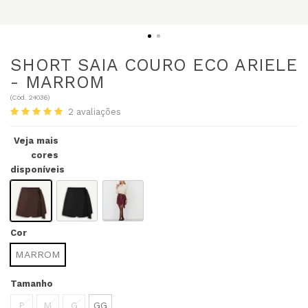
SHORT SAIA COURO ECO ARIELE
- MARROM
(
Cód.
24036
)
2
avaliações
Veja mais
cores
disponíveis
Cor
MARROM
Tamanho
P
M
G
GG