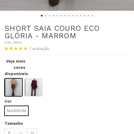
SHORT SAIA COURO ECO
GLÓRIA - MARROM
(
Cód.
24940
)
1
avaliação
Veja mais
cores
disponíveis
Cor
MARROM
Tamanho
P
M
G