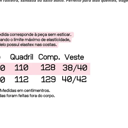
m rasteira, sandália ou salto bloco. Perfeito para dias quentes, viag