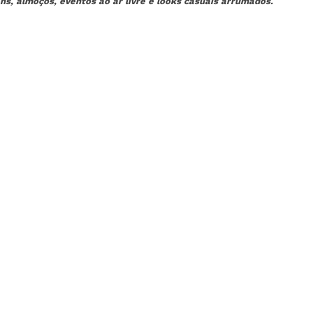
ens, almoços, eventos ao ar livre e looks casuais arrumados.