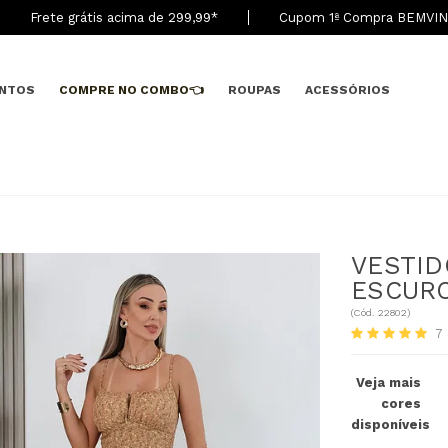
Frete grátis acima de 299,9
9
*
Cupom 1ª Compra BEMVI
NTOS
COMPRE NO COMBO👈
ROUPAS
ACESSÓRIOS
VESTID
ESCUR
(
Cód.
22802
)
7
Veja mais
cores
disponíveis