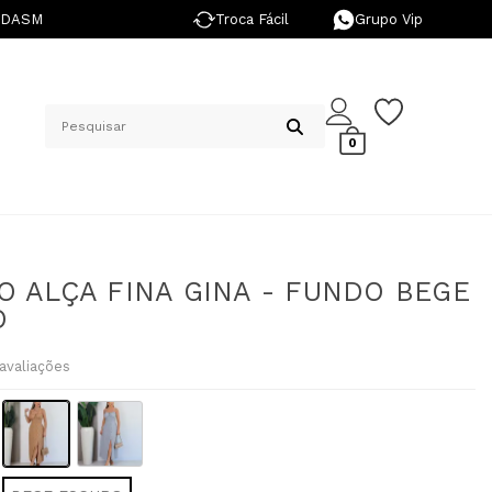
NDASM
Troca Fácil
Grupo Vip
0
O ALÇA FINA GINA - FUNDO BEGE
O
avaliações