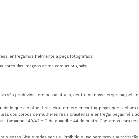
esa, entregamos fielmente a peça fotografada;
as cores das imagens acima com as originais;
ciais são produzidas em nosso studio, dentro de nossa empresa, pela m
ficuldade que a mulher brasileira tem em encontrar peças que tenha
eza dos corpos de mulheres reais brasileiras e entregar peças fiéis 
e usa tamanhos 40/42 e G de quadril e 44 de busto. Contamos com um t
 o nosso Site e redes sociais. Proibido o uso sem prévia autorização, 