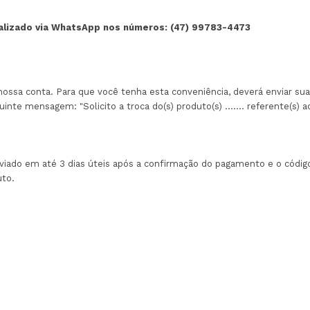
nalizado via WhatsApp nos números: (47) 99783-4473
 nossa conta. Para que você tenha esta conveniência, deverá enviar su
inte mensagem: "Solicito a troca do(s) produto(s) ....... referente(s) ao p
viado em até 3 dias úteis após a confirmação do pagamento e o códi
uto.