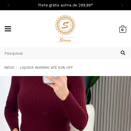

Frete grátis acima de 299,9
9
*
Mudar
0
navegação
INÍCIO
LIQUIDA INVERNO ATÉ 50% OFF